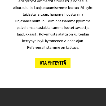
eristystyöt ammattitaitoisesti ja nopealla
aikataululla. Laaja osaamisemme kattaa LVI-työt
laidasta laitaan, hananvaihdosta aina
linjasaneerauksiin. Toiminnassamme pyrimme
palvelemaan asiakkaitamme luotettavasti ja
laadukkaasti. Kokemusta alalta on kuitenkin
kertynyt jo yli kymmenen vuoden ajan.
Referenssilistamme on kattava.
OTA YHTEYTTÄ