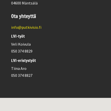
04600 Mäntsälä
Ota yhteyttä
info@putkivisio.fi
LVI-työt
Veli Koivula
050 374 8829
LVI-eristystyöt
Tiina Aro
050 374 8827