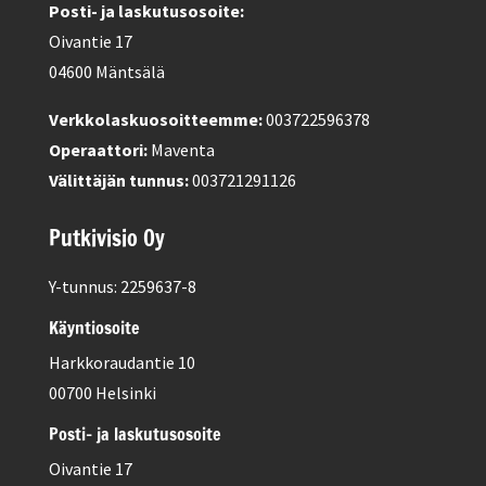
Posti- ja laskutusosoite:
Oivantie 17
04600 Mäntsälä
Verkkolaskuosoitteemme:
003722596378
Operaattori:
Maventa
Välittäjän tunnus:
003721291126
Putkivisio Oy
Y-tunnus: 2259637-8
Käyntiosoite
Harkkoraudantie 10
00700 Helsinki
Posti- ja laskutusosoite
Oivantie 17