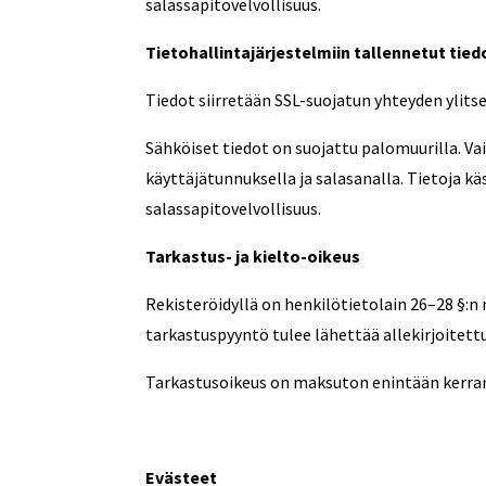
salassapitovelvollisuus.
Tietohallintajärjestelmiin tallennetut tied
Tiedot siirretään SSL-suojatun yhteyden ylitse
Sähköiset tiedot on suojattu palomuurilla. Vai
käyttäjätunnuksella ja salasanalla. Tietoja käs
salassapitovelvollisuus.
Tarkastus- ja kielto-oikeus
Rekisteröidyllä on henkilötietolain 26–28 §:n 
tarkastuspyyntö tulee lähettää allekirjoitettu
Tarkastusoikeus on maksuton enintään kerra
Evästeet