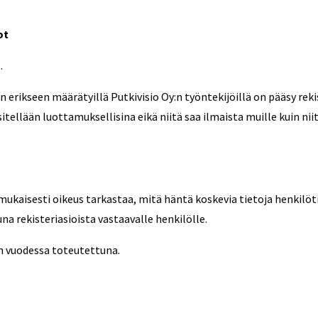
ot
.
n erikseen määrätyillä Putkivisio Oy:n työntekijöillä on pääsy rek
itellään luottamuksellisina eikä niitä saa ilmaista muille kuin niit
mukaisesti oikeus tarkastaa, mitä häntä koskevia tietoja henkilötie
na rekisteriasioista vastaavalle henkilölle.
n vuodessa toteutettuna.