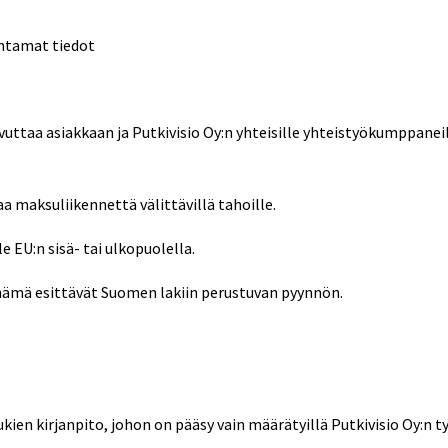
antamat tiedot
uttaa asiakkaan ja Putkivisio Oy:n yhteisille yhteistyökumppanei
aa maksuliikennettä välittävillä tahoille.
e EU:n sisä- tai ulkopuolella.
s nämä esittävät Suomen lakiin perustuvan pyynnön.
ukien kirjanpito, johon on pääsy vain määrätyillä Putkivisio Oy:n työ