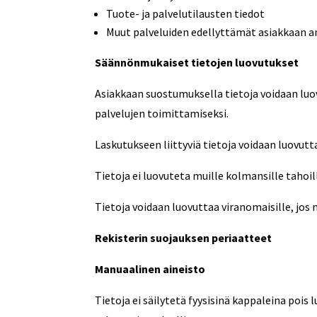
Tuote- ja palvelutilausten tiedot
Muut palveluiden edellyttämät asiakkaan 
Säännönmukaiset tietojen luovutukset
Asiakkaan suostumuksella tietoja voidaan luov
palvelujen toimittamiseksi.
Laskutukseen liittyviä tietoja voidaan luovutt
Tietoja ei luovuteta muille kolmansille tahoill
Tietoja voidaan luovuttaa viranomaisille, jo
Rekisterin suojauksen periaatteet
Manuaalinen aineisto
Tietoja ei säilytetä fyysisinä kappaleina pois l