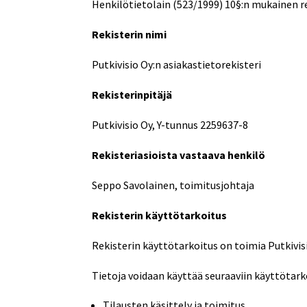
Henkilötietolain (523/1999) 10§:n mukainen re
Rekisterin nimi
Putkivisio Oy:n asiakastietorekisteri
Rekisterinpitäjä
Putkivisio Oy, Y-tunnus 2259637-8
Rekisteriasioista vastaava henkilö
Seppo Savolainen, toimitusjohtaja
Rekisterin käyttötarkoitus
Rekisterin käyttötarkoitus on toimia Putkivisi
Tietoja voidaan käyttää seuraaviin käyttötark
Tilausten käsittely ja toimitus