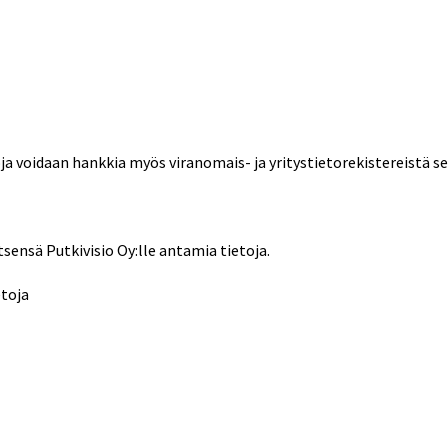
oja voidaan hankkia myös viranomais- ja yritystietorekistereistä 
itsensä Putkivisio Oy:lle antamia tietoja.
etoja